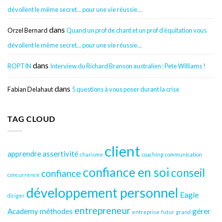
dévoilent le même secret… pour une vie réussie…
dans
Orzel Bernard
Quand un prof de chant et un prof d’équitation vous
dévoilent le même secret… pour une vie réussie…
dans
ROPTIN
Interview du Richard Branson australien : Pete Williams !
dans
Fabian Delahaut
5 questions à vous poser durant la crise
TAG CLOUD
client
apprendre
assertivité
charisme
coaching
communication
confiance en soi
conseil
confiance
concurrence
développement personnel
Eagle
diriger
entrepreneur
Academy méthodes
gérer
entreprise
futur
grand