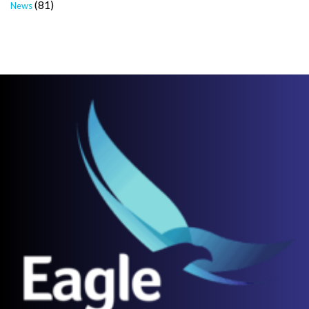
(81)
News